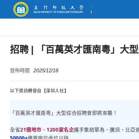
招聘 | 「百萬英才匯南粵」大
發佈時間
2025/12/18
以下資訊轉發自【深圳人社】
「百萬英才匯南粵」
大型綜合招聘會即將來襲！
全省
21個地市
、
1200家名企
攜手集結華為、騰訊、比亞迪
50000+
優質崗位虛位以待