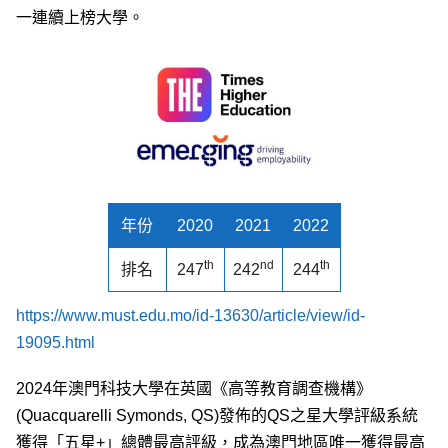
一連續上榜大學。
年份
2020
2021
2022
th
nd
th
排名
247
242
244
https://www.must.edu.mo/id-13630/article/view/id-
19095.html
2024年澳門科技大學在英國《高等教育調查機構》
(Quacquarelli Symonds, QS)發佈的QS之星大學評級系統
獲得「五星+」總體最高評級，成為澳門地區唯一獲得最高