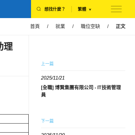
想找什麼？
繁體
首頁
/
就業
/
職位空缺
/
正文
助理
上一篇
2025/11/21
[全職] 博賢集團有限公司 - IT技術管理
員
下一篇