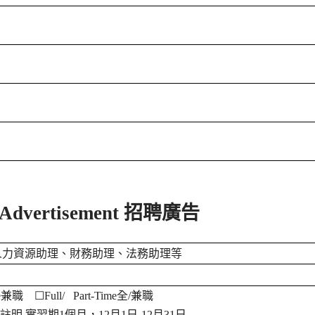
Advertisement
招聘廣告
人力資源助理、財務助理、法務助理等
e
兼職
☐
Full/ Part-Time
全
/
兼職
註明
實習期
1
個月，
12
月
1
日
-12
月
31
日