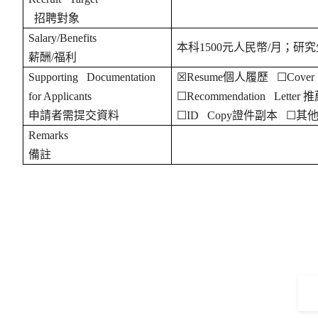
招聘對象
Salary/Benefits
本科
1500
元人民幣
/
月；研究
薪酬
/
福利
Supporting Documentation
☒
Resume
個人履歷
☐
Cover 
for Applicants
☐
Recommendation Letter
推
申請者需提交資料
☐
ID Copy
證件副本
☐
其
Remarks
備註