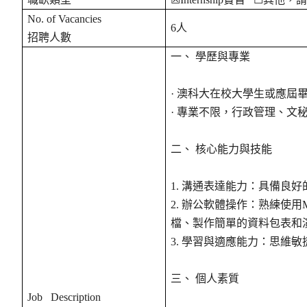
No. of Vacancies
6
人
招聘人數
一、
學歷與專業
·
澳科大在校大學生或應屆
·
專業不限，行政管理、文
二、
核心能力與技能
1.
溝通表達能力：具備良好
2.
辦公軟體操作：熟練使用
M
檔、製作簡單的資料包表和
3.
學習與適應能力：思維敏
三、
個人素質
Job Description