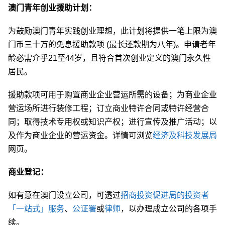
澳门青年创业援助计划：
为鼓励澳门青年实践创业理想，此计划将提供一笔上限为澳
门币三十万的免息援助款项 (最长还款期为八年)。申请者年
龄必需介乎21至44岁，且符合首次创业定义的澳门永久性
居民。
援助款项可用于购置商业企业营运所需的设备；为商业企业
营运场所进行装修工程；订立商业特许合同或特许经营合
同；取得技术专用权或知识产权；进行宣传及推广活动；以
及作为商业企业的营运资金。详情可浏览
经济及科技发展局
网页。
商业登记：
如有意在澳门设立公司，可透过
招商投资促进局的投资者
「一站式」服务
、
公证署
或
律师
，以办理成立公司的各项手
续。