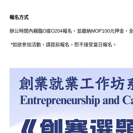
報名方式
辦公時間內親臨O座O204報名，並繳納MOP100元押金
*
如欲參加活動，請提前報名，恕不接受當日報名。