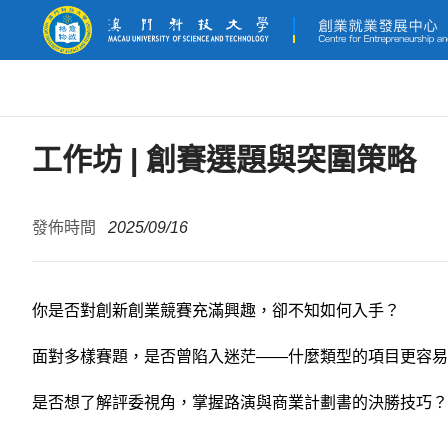
工作坊 | 創賽選題與突圍策略
發佈時間
2025/09/16
你是否對創新創業競賽充滿興趣，卻不知如何入手？
面對多樣賽題，是否曾陷入迷茫——什麼類型的項目更容易
是否想了解評委視角，掌握路演與商業計劃書的決勝技巧？