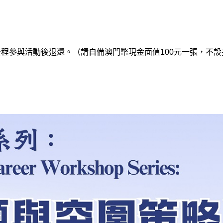
，全程參與活動後退還。（請自備澳門幣現金面值100元一張，不