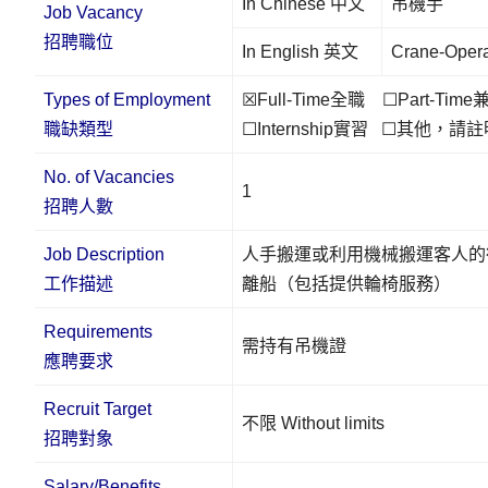
In Chinese 中文
吊機手
Job Vacancy
招聘職位
In English 英文
Crane-Opera
Types of Employment
☒Full-Time全職 ☐Part-Time
職缺類型
☐Internship實習 ☐其他，請
No. of Vacancies
1
招聘人數
Job Description
人手搬運或利用機械搬運客人的
工作描述
離船（包括提供輪椅服務）
Requirements
需持有吊機證
應聘要求
Recruit Target
不限 Without limits
招聘對象
Salary/Benefits