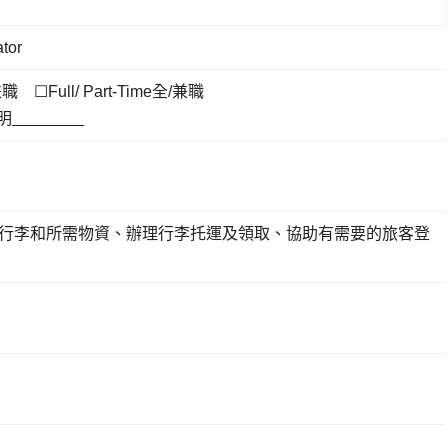
tor
兼職 ☐Full/ Part-Time全/兼職
註明
行李和所需物資、辦理行李托運及領取、協助有需要的旅客登