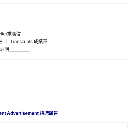
etter求職信
薦信 ☐Transcripts 成績單
請註明
nt Advertisement
招聘廣告