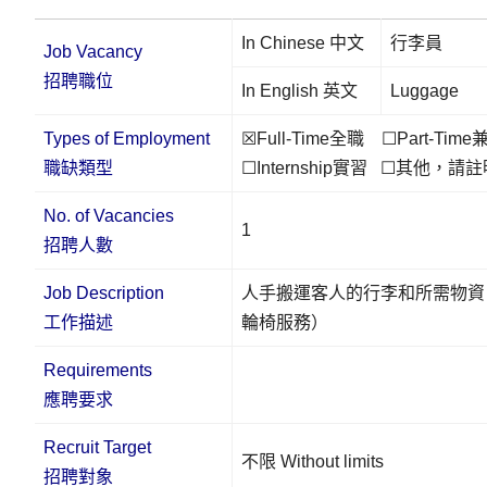
In Chinese 中文
行李員
Job Vacancy
招聘職位
In English 英文
Luggage
Types of Employment
☒Full-Time全職 ☐Part-Time
職缺類型
☐Internship實習 ☐其他，請
No. of Vacancies
1
招聘人數
Job Description
人手搬運客人的行李和所需物資
工作描述
輪椅服務）
Requirements
應聘要求
Recruit Target
不限 Without limits
招聘對象