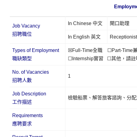
Employme
In Chinese 中文
閘口助理
Job Vacancy
招聘職位
In English 英文
Receptionist
Types of Employment
☒Full-Time全職 ☐Part-Time
職缺類型
☐Internship實習 ☐其他，請
No. of Vacancies
1
招聘人數
Job Description
檢驗船票、解答旅客諮詢、分配
工作描述
Requirements
應聘要求