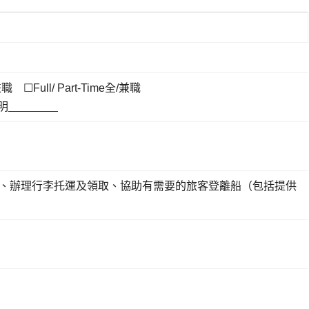
兼職 ☐Full/ Part-Time全/兼職
註明
、辦理行李托運及領取、協助有需要的旅客登離船（包括提供