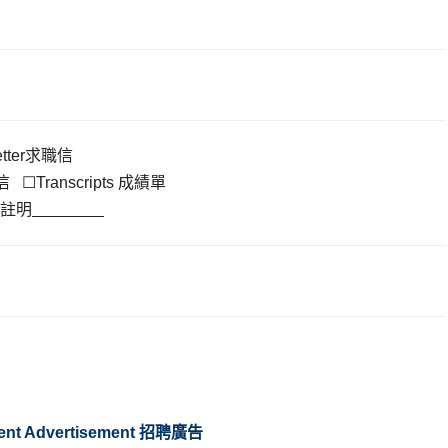
etter求職信
薦信 ☐Transcripts 成績單
請註明
nt Advertisement
招聘廣告