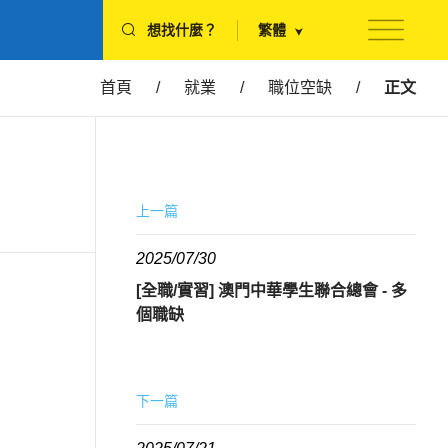
想找什麼？
繁體
首頁
/
就業
/
職位空缺
/
正文
上一篇
2025/07/30
[全職/實習] 澳門中華學生聯合總會 - 多
個職缺
下一篇