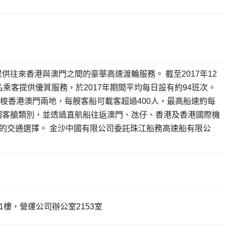
提供往來香港與澳門之間的豪華高速渡輪服務。 截至2017年12
萬名乘客提供優質服務，於2017年期間平均每日設有約94班次。
穿梭香港澳門兩地，每艘客船可載客超過400人，最高船速約每
三個客艙類別，並透過直航船往返澳門、氹仔、香港及香港國際機
的交通選擇。 金沙中國有限公司委託珠江船務高速船有限公
樓，營運公司辦公室2153室