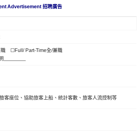
nt Advertisement
招聘廣告
兼職 ☐Full/ Part-Time全/兼職
註明
旅客座位、協助旅客上船、統計客數、旅客人流控制等