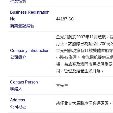
行業性質
Business Registration
No.
44187 SO
商業登記編號
金光飛航於2007年11月啟航，
月止，該船隊已為超過6,700
Company Introduction
金光飛航現擁有11艘雙體客船
公司簡介
小時42海浬。 金光飛航提供
場，為旅客及澳門市民提供重要
司，管理及經營金光飛航。
Contact Person
甘先生
聯絡人
Address
氹仔北安大馬路氹仔客運碼頭，1
公司地址