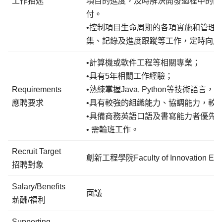
工作描述
項目的進度，及時解決開發過程中的問
付。
•控制項目生命周期的各項實施和管理
集、記錄及進度跟蹤等工作，定時向用
•計算機或軟件工程等相關專業；
•具有5年相關工作經驗；
Requirements
•熟練掌握Java, Python等技術語言，
應聘要求
•具有較強的組織能力、協調能力，較
•具備商務英語口語及書寫能力者優先
• 需輪班工作。
Recruit Target
創新工程學院Faculty of Innovation Eng
招聘對象
Salary/Benefits
面議
薪酬/福利
Supporting