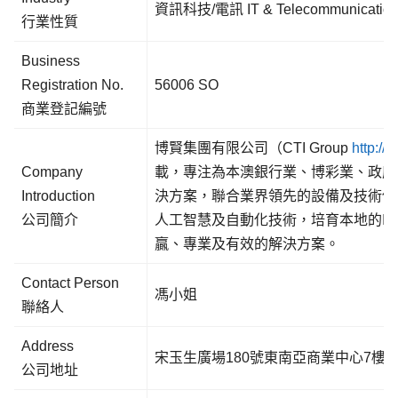
資訊科技/電訊 IT & Telecommunicatio
行業性質
Business
Registration No.
56006 SO
商業登記編號
博賢集團有限公司（CTI Group
http://
Company
載，專注為本澳銀行業、博彩業、政府
Introduction
決方案，聯合業界領先的設備及技術供
公司簡介
人工智慧及自動化技術，培育本地的I
贏、專業及有效的解決方案。
Contact Person
馮小姐
聯絡人
Address
宋玉生廣場180號東南亞商業中心7樓U
公司地址