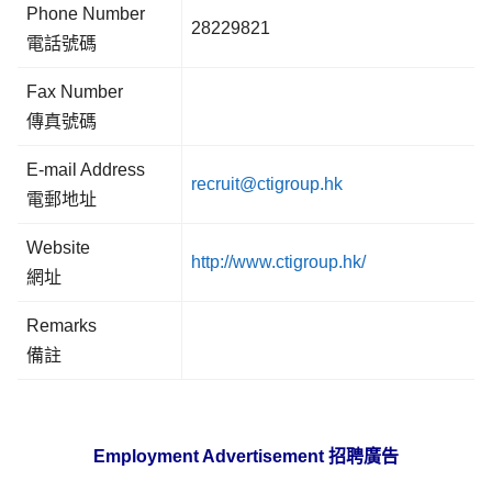
Phone Number
28229821
電話號碼
Fax Number
傳真號碼
E-mail Address
recruit@ctigroup.hk
電郵地址
Website
http://www.ctigroup.hk/
網址
Remarks
備註
Employment Advertisement
招聘廣告